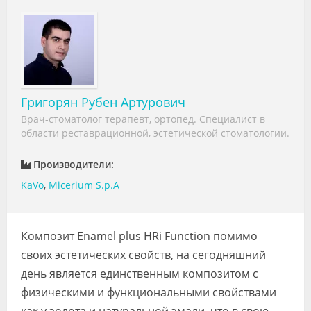
Видео
Форум
Клиники
Специалисты
Григорян Рубен Артурович
Врач-стоматолог терапевт, ортопед. Специалист в
Галерея
области реставрационной, эстетической стоматологии.
Блоги
Производители:
KaVo
,
Micerium S.p.A
Лаборатории
Композит Enamel plus HRi Function помимо
своих эстетических свойств, на сегодняшний
день является единственным композитом с
физическими и функциональными свойствами