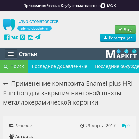
Присоединяйтесь к Клубу стоматологов в
Клуб стоматологов
stomatologclub.ru
Вход
Регистрация
Статьи
Статьи
Поиск
Последние добавленные
Последние обсужд
Маркет
Применение композита Enamel plus HRi
Function для закрытия винтовой шахты
Обучение
металлокерамической коронки
Вакансии
Резюме
Терапия
29 марта 2017
0
Объявления
Авторы: