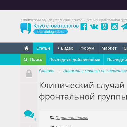
Клинический случай устранения рецессии десны у фронтальной гру
Клуб стоматологов
stomatologclub.ru
Статьи
Видео
Форум
Маркет
О
Поиск
Последние добавленные
Последни
Главная
→
Новости и статьи по стоматол
Клинический случай 
фронтальной группы
Пародонтология
1