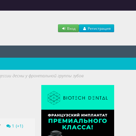
Вход
Регистрация
цессии десны у фронтальной группы зубов
7
1