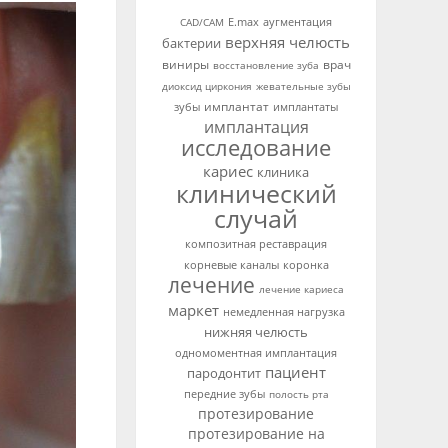
аугментация
CAD/CAM
E.max
верхняя челюсть
бактерии
виниры
врач
восстановление зуба
диоксид циркония
жевательные зубы
имплантат
зубы
имплантаты
имплантация
исследование
кариес
клиника
клинический
случай
композитная реставрация
корневые каналы
коронка
лечение
лечение кариеса
маркет
немедленная нагрузка
нижняя челюсть
одномоментная имплантация
пациент
пародонтит
передние зубы
полость рта
протезирование
протезирование на