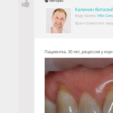
Авторы:
Калинин Витали
Веду прием:
Ибн Син
Врач-стоматолог хиру
Пациентка, 30 лет, рецессия у корне