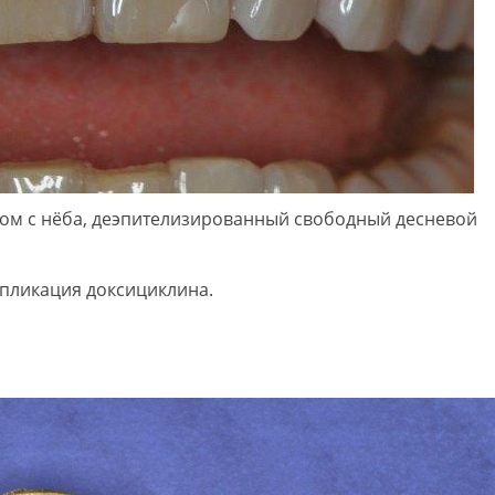
том с нёба, деэпителизированный свободный десневой
пликация доксициклина.