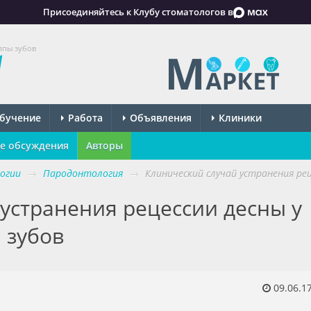
Присоединяйтесь к Клубу стоматологов в
ппы зубов
бучение
Работа
Объявления
Клиники
е обсуждения
Авторы
огии
→
Пародонтология
→
Клинический случай устранения ре
устранения рецессии десны у
 зубов
09.06.1