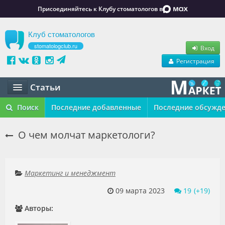
Присоединяйтесь к Клубу стоматологов в
Клуб стоматологов
stomatologclub.ru
Вход
Регистрация
Статьи
Статьи
Поиск
Последние добавленные
Последние обсужд
Маркет
О чем молчат маркетологи?
Обучение
Вакансии
Маркетинг и менеджмент
09 марта 2023
19
Резюме
Авторы:
Объявления